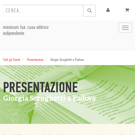
minimum fax: casa editrice
Toggl
indipendente
navig
Tutti gli Eventi
Presentazione
Giorgia Serughetti a Padova
PRESENTAZIONE
Giorgia Serughetti a Padova