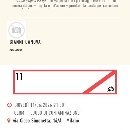
in
Ultimo tango a Parigi
, Canova lascia che i personaggi «reietti» di tanto
cinema italiano – popolare e d’autore – prendano la parola, per raccontare
il loro desiderio di libertà e proporre un’interpretazione alternativa,
spesso di straordinario acume, dei film dentro i quali, a volte da decenni,
vivono reclusi.
GIANNI CANOVA
Autore
11
giu
GIOVEDÌ
11/06/2026 21:00
GERMI - LUOGO DI CONTAMINAZIONE
via Cicco Simonetta, 14/A
-
Milano