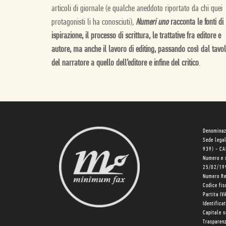
articoli di giornale (e qualche aneddoto riportato da chi quei
protagonisti li ha conosciuti),
Numeri uno
racconta le fonti di
ispi­razione, il processo di scrittura, le trattative fra editore e
autore, ma anche il lavoro di editing, passando così dal tavo
del narratore a quello dell’editore e infine del critico
.
Denominaz
Sede lega
939) - C
Numero e 
25/02/19
Numero R
Codice fi
Partita I
Identifica
Capitale 
Trasparenz