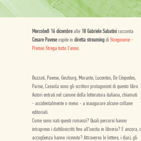
Mercoledì 16 dicembre
alle
18 Gabriele Sabatini
racconta
Cesare Pavese
ospite in
diretta streaming
di
Stregonerie -
Premio Strega tutto l'anno
.
Buzzati, Pavese, Ginzburg, Morante, Lucentini, De Céspedes,
Parise, Cassola sono gli scrittori protagonisti di questo libro.
Autori entrati nel canone della letteratura italiana, chiamati
-
accidentalmente o meno -
a inaugurare alcune collane
editoriali.
Come sono nati questi romanzi? Quali per­corsi hanno
intrapreso i dattiloscritti fino all’uscita in libreria? E ancora, 
accoglienza hanno ricevuto? Attraverso le lettere, i diari, gli