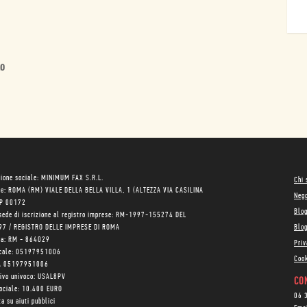
lo
ione sociale: MINIMUM FAX S.R.L.
Chi
le: ROMA (RM) VIALE DELLA BELLA VILLA, 1 (ALTEZZA VIA CASILINA
Neg
AP 00172
Blo
sede di iscrizione al registro imprese: RM-1997-155274 DEL
97 / REGISTRO DELLE IMPRESE DI ROMA
Blog
ea: RM - 864029
Priv
scale: 05197951006
Cook
VA 05197951006
tivo univoco: USAL8PV
CON
sociale: 10.400 EURO
06 
a su aiuti pubblici