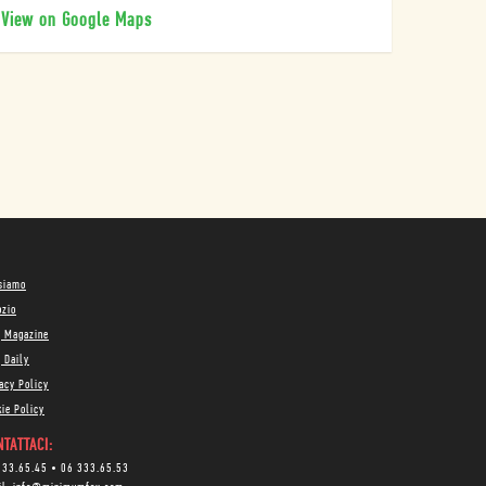
View on Google Maps
 siamo
ozio
g Magazine
 Daily
acy Policy
ie Policy
TATTACI:
333.65.45
•
06 333.65.53