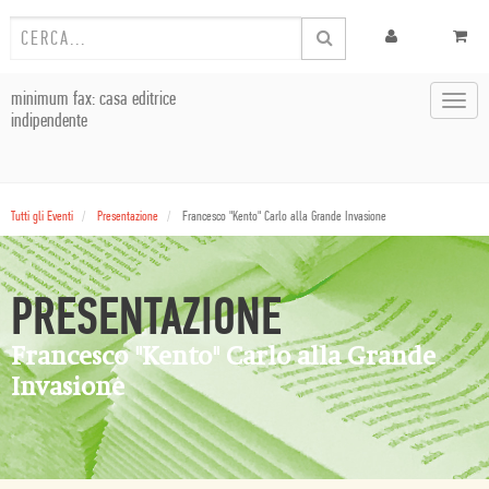
minimum fax: casa editrice
Toggl
indipendente
navig
Tutti gli Eventi
Presentazione
Francesco "Kento" Carlo alla Grande Invasione
PRESENTAZIONE
Francesco "Kento" Carlo alla Grande
Invasione