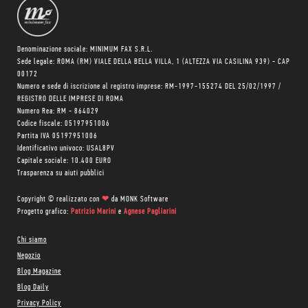
Denominazione sociale: MINIMUM FAX S.R.L.
Sede legale: ROMA (RM) VIALE DELLA BELLA VILLA, 1 (ALTEZZA VIA CASILINA 939) - CAP
00172
Numero e sede di iscrizione al registro imprese: RM-1997-155274 DEL 25/02/1997 /
REGISTRO DELLE IMPRESE DI ROMA
Numero Rea: RM - 864029
Codice fiscale: 05197951006
Partita IVA 05197951006
Identificativo univoco: USAL8PV
Capitale sociale: 10.400 EURO
Trasparenza su aiuti pubblici
Copyright © realizzato con
❤
da
MONK Software
Progetto grafico:
Patrizio Marini
e
Agnese Pagliarini
Chi siamo
Negozio
Blog Magazine
Blog Daily
Privacy Policy