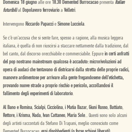
Domenica 18 giugno
alle ore
18.30 Demented Burrocacao
presenta
Italian
futuribili
al
Dopolavoro ferroviario
a
Velletri
.
Intervengono
Riccardo Papacci
e
Simone Lucciola
.
Se c'è un'accusa che si sente fare, spesso a ragione, alla musica leggera
italiana, è quella di non riuscirsi a staccare nettamente dalla tradizione, dal
bel canto, dal discorso orecchiabile e commerciabile. Eppure
in certi anfratti
del pop nostrano mainstream qualcosa è accaduto: microrivoluzioni ad
opera di audaci che tentavano di districarsi dalla stretta delle proprie radici,
manovre ardimentose per arrivare alla gente fregandosene dell'etichetta,
provando nuove strade a proprio rischio e pericolo, accollandosi il
fallimento degli esperimenti di laboratorio
.
Al Bano e Romina
,
Scialpi
,
Cicciolina
,
i Matia Bazar
,
Giuni Russo
,
Battiato
,
Rettore
,
i Krisma
,
Nada
,
Ivan Cattaneo
,
Maria Sole
... Questi sono solo alcuni
degli artisti raccontati da Stefano Di Trapani, meglio conosciuto come
Demented Burrocacao:
eroi disobbedienti (o forse schiavi liberati)