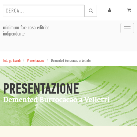
minimum fax: casa editrice
Toggl
indipendente
navig
Tutti gli Eventi
Presentazione
Demented Burrocacao a Velletri
PRESENTAZIONE
Demented Burrocacao a Velletri