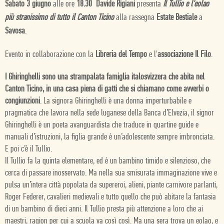
Sabato 3 giugno
alle ore
18.30 Davide Rigiani
presenta
Il Tullio e l'eolao
più stranissimo di tutto il Canton Ticino
alla rassegna
Estate Bestiale
a
Savosa
.
Evento in collaborazione con la
Libreria del Tempo
e l'
associazione Il Filo
.
I Ghiringhelli sono una strampalata famiglia italosvizzera che abita nel
Canton Ticino, in una casa piena di gatti che si chiamano come avverbi o
congiunzioni
. La signora Ghiringhelli è una donna imperturbabile e
pragmatica che lavora nella sede luganese della Banca d’Elvezia, il signor
Ghiringhelli è un poeta avanguardista che traduce in quartine guide e
manuali d’istruzioni, la figlia grande è un’adolescente sempre imbronciata.
E poi c’è il Tullio.
Il Tullio fa la quinta elementare, ed è un bambino timido e silenzioso, che
cerca di passare inosservato. Ma nella sua smisurata immaginazione vive e
pulsa un’intera città popolata da supereroi, alieni, piante carnivore parlanti,
Roger Federer, cavalieri medievali e tutto quello che può abitare la fantasia
di un bambino di dieci anni. Il Tullio presta più attenzione a loro che ai
maestri, ragion per cui a scuola va così così. Ma una sera trova un eolao, e