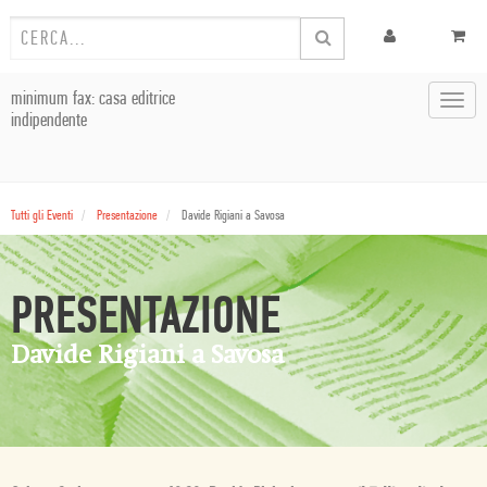
minimum fax: casa editrice
Toggl
indipendente
navig
Tutti gli Eventi
Presentazione
Davide Rigiani a Savosa
PRESENTAZIONE
Davide Rigiani a Savosa