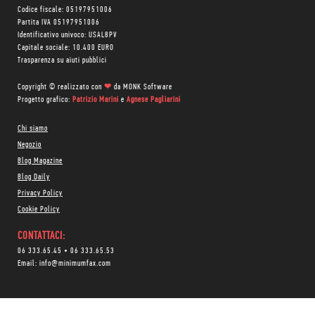
Codice fiscale: 05197951006
Partita IVA 05197951006
Identificativo univoco: USAL8PV
Capitale sociale: 10.400 EURO
Trasparenza su aiuti pubblici
Copyright © realizzato con
❤
da
MONK Software
Progetto grafico:
Patrizio Marini
e
Agnese Pagliarini
Chi siamo
Negozio
Blog Magazine
Blog Daily
Privacy Policy
Cookie Policy
CONTATTACI:
06 333.65.45
•
06 333.65.53
Email:
info@minimumfax.com