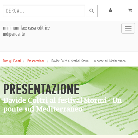
minimum fax: casa editrice
Toggl
indipendente
navig
Tutti gli Eventi
Presentazione
Davide Coltri al festival Stormi - Un ponte sul Mediterraneo
PRESENTAZIONE
Davide Coltri al festival Stormi - Un
ponte sul Mediterraneo