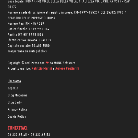
Sede legale: ROMA (RM) VIALE DELLA BELLA VILLA, 1 (ALTEZZA VIA CASILINA 939) - CAP
00172
Numero e sede di iscrizione al registro imprese: RM-1997-155274 DEL 25/02/1997 /
REGISTRO DELLE IMPRESE DI ROMA
Numero Rea: RM - 864029
Codice fiscale: 05197951006
Partita IVA 05197951006
Identificativo univoco: USAL8PV
Capitale sociale: 10.400 EURO
Trasparenza su aiuti pubblici
Copyright © realizzato con
❤
da
MONK Software
Progetto grafico:
Patrizio Marini
e
Agnese Pagliarini
Chi siamo
Negozio
Blog Magazine
Blog Daily
Privacy Policy
Cookie Policy
CONTATTACI:
06 333.65.45
•
06 333.65.53