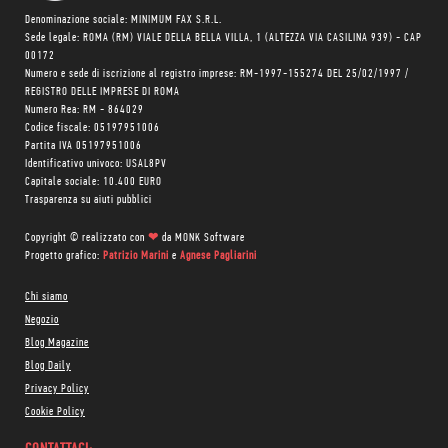
Denominazione sociale: MINIMUM FAX S.R.L.
Sede legale: ROMA (RM) VIALE DELLA BELLA VILLA, 1 (ALTEZZA VIA CASILINA 939) - CAP
00172
Numero e sede di iscrizione al registro imprese: RM-1997-155274 DEL 25/02/1997 /
REGISTRO DELLE IMPRESE DI ROMA
Numero Rea: RM - 864029
Codice fiscale: 05197951006
Partita IVA 05197951006
Identificativo univoco: USAL8PV
Capitale sociale: 10.400 EURO
Trasparenza su aiuti pubblici
Copyright © realizzato con
❤
da
MONK Software
Progetto grafico:
Patrizio Marini
e
Agnese Pagliarini
Chi siamo
Negozio
Blog Magazine
Blog Daily
Privacy Policy
Cookie Policy