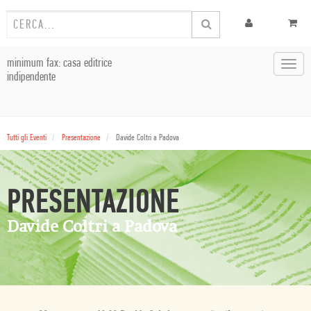
minimum fax: casa editrice
Toggl
indipendente
navig
Tutti gli Eventi
Presentazione
Davide Coltri a Padova
PRESENTAZIONE
Davide Coltri a Padova