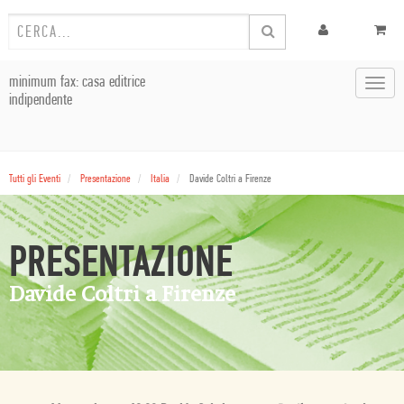
minimum fax: casa editrice
Toggl
indipendente
navig
Tutti gli Eventi
Presentazione
Italia
Davide Coltri a Firenze
PRESENTAZIONE
Davide Coltri a Firenze