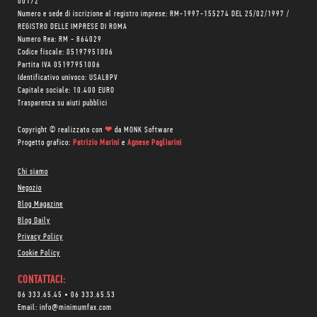
00172
Numero e sede di iscrizione al registro imprese: RM-1997-155274 DEL 25/02/1997 /
REGISTRO DELLE IMPRESE DI ROMA
Numero Rea: RM - 864029
Codice fiscale: 05197951006
Partita IVA 05197951006
Identificativo univoco: USAL8PV
Capitale sociale: 10.400 EURO
Trasparenza su aiuti pubblici
Copyright © realizzato con
❤
da
MONK Software
Progetto grafico:
Patrizio Marini
e
Agnese Pagliarini
Chi siamo
Negozio
Blog Magazine
Blog Daily
Privacy Policy
Cookie Policy
CONTATTACI:
06 333.65.45
•
06 333.65.53
Email:
info@minimumfax.com