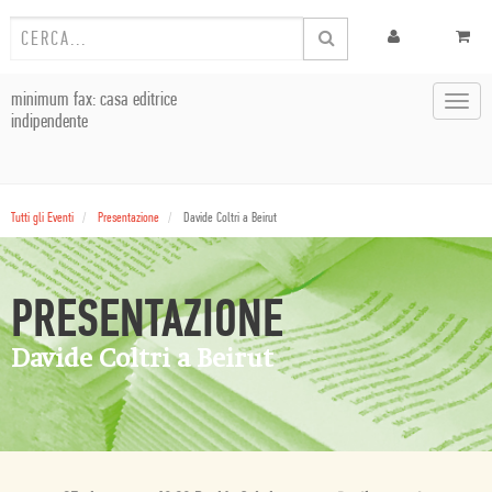
minimum fax: casa editrice
Toggl
indipendente
navig
Tutti gli Eventi
Presentazione
Davide Coltri a Beirut
PRESENTAZIONE
Davide Coltri a Beirut