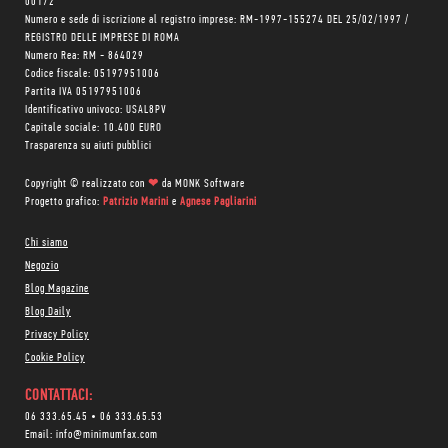
00172
Numero e sede di iscrizione al registro imprese: RM-1997-155274 DEL 25/02/1997 /
REGISTRO DELLE IMPRESE DI ROMA
Numero Rea: RM - 864029
Codice fiscale: 05197951006
Partita IVA 05197951006
Identificativo univoco: USAL8PV
Capitale sociale: 10.400 EURO
Trasparenza su aiuti pubblici
Copyright © realizzato con
❤
da
MONK Software
Progetto grafico:
Patrizio Marini
e
Agnese Pagliarini
Chi siamo
Negozio
Blog Magazine
Blog Daily
Privacy Policy
Cookie Policy
CONTATTACI:
06 333.65.45
•
06 333.65.53
Email:
info@minimumfax.com