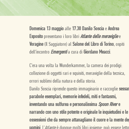
Domenica 13 maggio
alle
17.30 Danilo Soscia
e
Andrea
Esposito
presentano i loro libri
Atlante delle meraviglie
e
Voragine
(Il Saggiatore) al
Salone del Libro di Torino
, ospiti
dell'incontro
Emergenti
a cura di
Giordano Meacci
.
C'era una volta la Wunderkammer, la camera dei prodigi:
collezione di oggetti rari e squisiti, meraviglie della tecnica,
orrori sublimi della natura e della storia.
Danilo Soscia riprende questo immaginario e raccoglie
sessa
parabole esemplari, memorie infedeli, miti e fantasmi,
inventando una sulfurea e personalissima
Spoon River
e
narrando con uno stile potente e originale le inquietudini e le
ossessioni che da sempre attanagliano il cuore e la mente de
uomini
. L'
Atlante
è dunque molti libri insieme: può essere lett