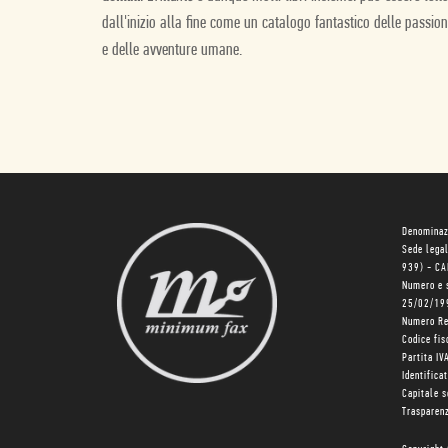
dall'inizio alla fine come un catalogo fantastico delle passio
e delle avventure umane.
Denominaz
Sede lega
939) - C
Numero e 
25/02/19
Numero R
Codice fi
Partita I
Identifica
Capitale 
Trasparenz