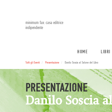
minimum fax: casa editrice
indipendente
HOME
LIBRI
Tutti gli Eventi
Presentazione
Danilo Soscia al Salone del Libro
PRESENTAZIONE
Danilo Soscia a