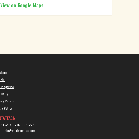
View on Google Maps
 siamo
ozio
g Magazine
 Daily
acy Policy
ie Policy
TATTACI:
333.65.45
•
06 333.65.53
il:
info@minimumfax.com