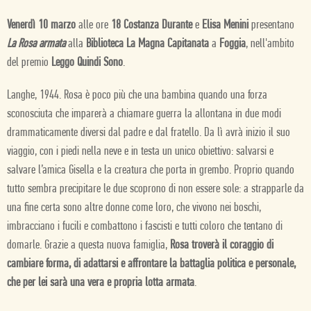
Venerdì 10 marzo
alle ore
18 Costanza Durante
e
Elisa Menini
presentano
La Rosa armata
alla
Biblioteca La Magna Capitanata
a
Foggia
, nell'ambito
del premio
Leggo Quindi Sono
.
Langhe, 1944. Rosa è poco più che una bambina quando una forza
sconosciuta che imparerà a chiamare guerra la allontana in due modi
drammaticamente diversi dal padre e dal fratello. Da lì avrà inizio il suo
viaggio, con i piedi nella neve e in testa un unico obiettivo: salvarsi e
salvare l’amica Gisella e la creatura che porta in grembo. Proprio quando
tutto sembra precipitare le due scoprono di non essere sole: a strapparle da
una fine certa sono altre donne come loro, che vivono nei boschi,
imbracciano i fucili e combattono i fascisti e tutti coloro che tentano di
domarle. Grazie a questa nuova famiglia,
Rosa troverà il coraggio di
cambiare forma, di adattarsi e affrontare la battaglia politica e personale,
che per lei sarà una vera e propria lotta armata
.