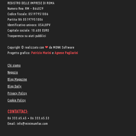
REGISTRO DELLE IMPRESE DI ROMA
Numero Rea: RM - 864029
Codice fiscale: 05197951006
Partita IVA 05197951006
Identificativo univoco: USAL8PV
Capitale sociale: 10.400 EURO
Trasparenza su aiuti pubblici
Copyright © realizzato con
❤
da
MONK Software
Progetto grafico:
Patrizio Marini
e
Agnese Pagliarini
Chi siamo
Negozio
Blog Magazine
Blog Daily
Privacy Policy
Cookie Policy
CONTATTACI:
06 333.65.45
•
06 333.65.53
Email:
info@minimumfax.com