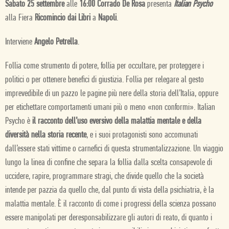
Sabato 25 settembre
alle
16:00
Corrado De Rosa
presenta
Italian Psycho
alla Fiera
Ricomincio dai Libri
a
Napoli
.
Interviene
Angelo Petrella
.
Follia come strumento di potere, follia per occultare, per proteggere i
politici o per ottenere benefici di giustizia. Follia per relegare al gesto
imprevedibile di un pazzo le pagine più nere della storia dell’Italia, oppure
per etichettare comportamenti umani più o meno «non conformi». Italian
Psycho è
il racconto dell’uso eversivo della malattia mentale e della
diversità nella storia recente
, e i suoi protagonisti sono accomunati
dall’essere stati vittime o carnefici di questa strumentalizzazione. Un viaggio
lungo la linea di confine che separa la follia dalla scelta consapevole di
uccidere, rapire, programmare stragi, che divide quello che la società
intende per pazzia da quello che, dal punto di vista della psichiatria, è la
malattia mentale. È il racconto di come i progressi della scienza possano
essere manipolati per deresponsabilizzare gli autori di reato, di quanto i