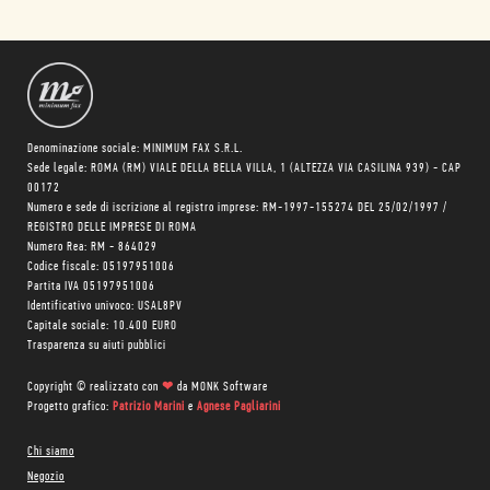
Denominazione sociale: MINIMUM FAX S.R.L.
Sede legale: ROMA (RM) VIALE DELLA BELLA VILLA, 1 (ALTEZZA VIA CASILINA 939) - CAP
00172
Numero e sede di iscrizione al registro imprese: RM-1997-155274 DEL 25/02/1997 /
REGISTRO DELLE IMPRESE DI ROMA
Numero Rea: RM - 864029
Codice fiscale: 05197951006
Partita IVA 05197951006
Identificativo univoco: USAL8PV
Capitale sociale: 10.400 EURO
Trasparenza su aiuti pubblici
Copyright © realizzato con
❤
da
MONK Software
Progetto grafico:
Patrizio Marini
e
Agnese Pagliarini
Chi siamo
Negozio