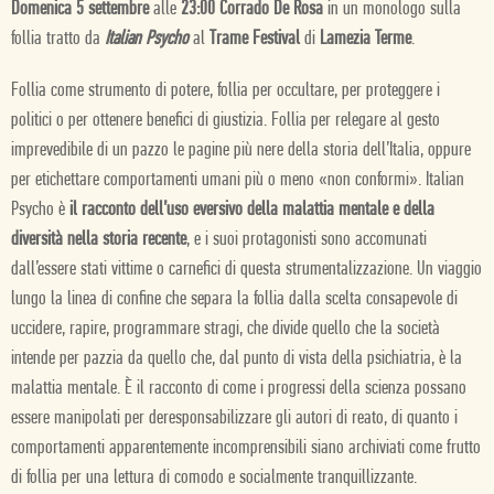
Domenica 5 settembre
alle
23:00 Corrado De Rosa
in un monologo sulla
follia tratto da
Italian Psycho
al
Trame Festival
di
Lamezia Terme
.
Follia come strumento di potere, follia per occultare, per proteggere i
politici o per ottenere benefici di giustizia. Follia per relegare al gesto
imprevedibile di un pazzo le pagine più nere della storia dell’Italia, oppure
per etichettare comportamenti umani più o meno «non conformi». Italian
Psycho è
il racconto dell’uso eversivo della malattia mentale e della
diversità nella storia recente
, e i suoi protagonisti sono accomunati
dall’essere stati vittime o carnefici di questa strumentalizzazione. Un viaggio
lungo la linea di confine che separa la follia dalla scelta consapevole di
uccidere, rapire, programmare stragi, che divide quello che la società
intende per pazzia da quello che, dal punto di vista della psichiatria, è la
malattia mentale. È il racconto di come i progressi della scienza possano
essere manipolati per deresponsabilizzare gli autori di reato, di quanto i
comportamenti apparentemente incomprensibili siano archiviati come frutto
di follia per una lettura di comodo e socialmente tranquillizzante.