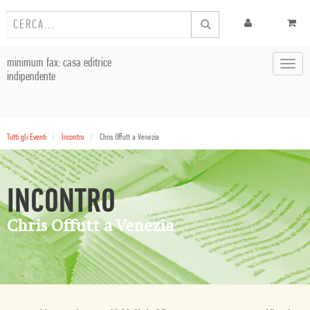
minimum fax: casa editrice
Toggl
indipendente
navig
Tutti gli Eventi
Incontro
Chris Offutt a Venezia
INCONTRO
Chris Offutt a Venezia