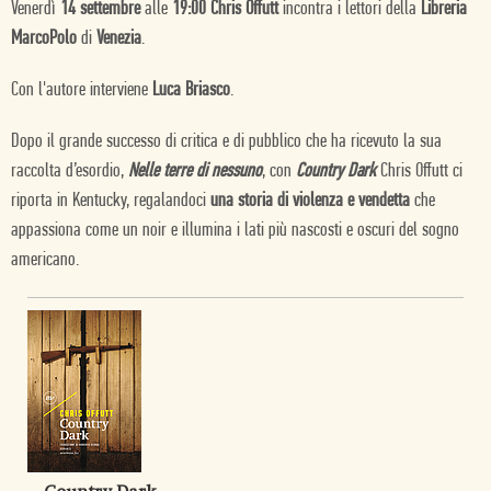
Venerdì
14
settembre
alle
19:00
Chris Offutt
incontra i lettori della
Libreria
MarcoPolo
di
Venezia
.
Con l'autore interviene
Luca Briasco
.
Dopo il grande successo di critica e di pubblico che ha ricevuto la sua
raccolta d’esordio,
Nelle terre di nessuno
, con
Country Dark
Chris Offutt ci
riporta in Kentucky, regalandoci
una storia di violenza e vendetta
che
appassiona come un noir e illumina i lati più nascosti e oscuri del sogno
americano.