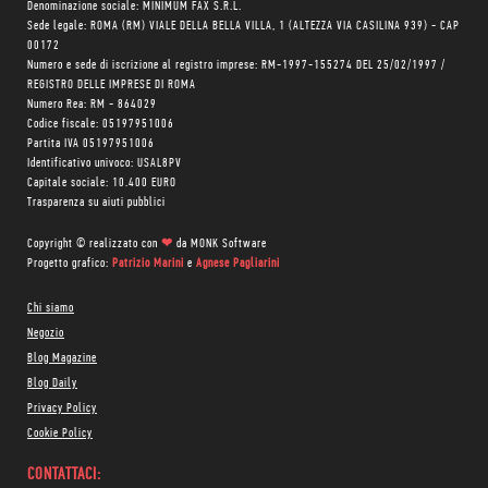
Denominazione sociale: MINIMUM FAX S.R.L.
Sede legale: ROMA (RM) VIALE DELLA BELLA VILLA, 1 (ALTEZZA VIA CASILINA 939) - CAP
00172
Numero e sede di iscrizione al registro imprese: RM-1997-155274 DEL 25/02/1997 /
REGISTRO DELLE IMPRESE DI ROMA
Numero Rea: RM - 864029
Codice fiscale: 05197951006
Partita IVA 05197951006
Identificativo univoco: USAL8PV
Capitale sociale: 10.400 EURO
Trasparenza su aiuti pubblici
Copyright © realizzato con
❤
da
MONK Software
Progetto grafico:
Patrizio Marini
e
Agnese Pagliarini
Chi siamo
Negozio
Blog Magazine
Blog Daily
Privacy Policy
Cookie Policy
CONTATTACI: