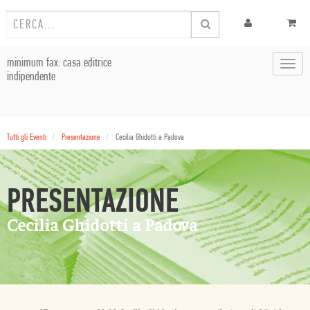
minimum fax: casa editrice
Toggl
indipendente
navig
Tutti gli Eventi
Presentazione
Cecilia Ghidotti a Padova
PRESENTAZIONE
Cecilia Ghidotti a Padova