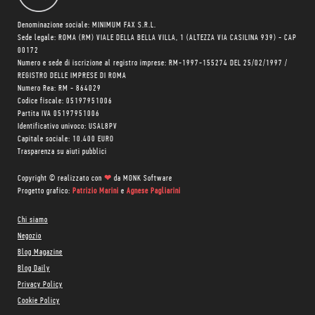
Denominazione sociale: MINIMUM FAX S.R.L.
Sede legale: ROMA (RM) VIALE DELLA BELLA VILLA, 1 (ALTEZZA VIA CASILINA 939) - CAP
00172
Numero e sede di iscrizione al registro imprese: RM-1997-155274 DEL 25/02/1997 /
REGISTRO DELLE IMPRESE DI ROMA
Numero Rea: RM - 864029
Codice fiscale: 05197951006
Partita IVA 05197951006
Identificativo univoco: USAL8PV
Capitale sociale: 10.400 EURO
Trasparenza su aiuti pubblici
Copyright © realizzato con
❤
da
MONK Software
Progetto grafico:
Patrizio Marini
e
Agnese Pagliarini
Chi siamo
Negozio
Blog Magazine
Blog Daily
Privacy Policy
Cookie Policy