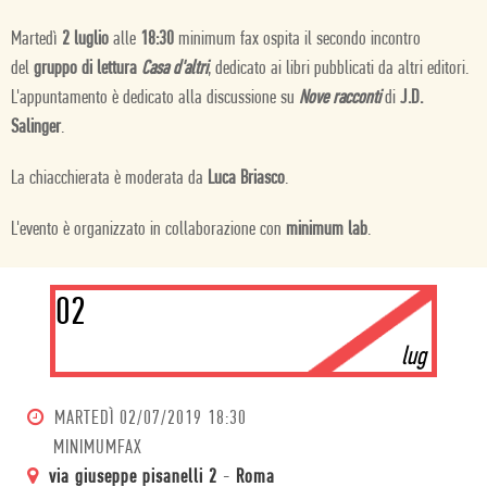
Martedì
2 luglio
alle
18:30
minimum fax ospita il secondo incontro
del
gruppo di lettura
Casa d'altri
, dedicato ai libri pubblicati da altri editori.
L'appuntamento è dedicato alla discussione su
Nove racconti
di
J.D.
Salinger
.
La chiacchierata è moderata da
Luca Briasco
.
L'evento è organizzato in collaborazione con
minimum lab
.
02
lug
MARTEDÌ
02/07/2019 18:30
MINIMUMFAX
via giuseppe pisanelli 2
-
Roma