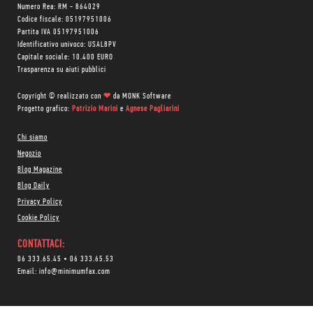
Numero Rea: RM - 864029
Codice fiscale: 05197951006
Partita IVA 05197951006
Identificativo univoco: USAL8PV
Capitale sociale: 10.400 EURO
Trasparenza su aiuti pubblici
Copyright © realizzato con
❤
da
MONK Software
Progetto grafico:
Patrizio Marini
e
Agnese Pagliarini
Chi siamo
Negozio
Blog Magazine
Blog Daily
Privacy Policy
Cookie Policy
CONTATTACI:
06 333.65.45
•
06 333.65.53
Email:
info@minimumfax.com