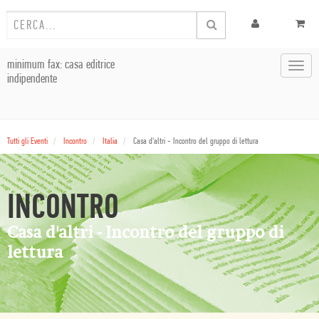
minimum fax: casa editrice
Toggl
indipendente
navig
Tutti gli Eventi
Incontro
Italia
Casa d'altri - Incontro del gruppo di lettura
INCONTRO
Casa d'altri - Incontro del gruppo di
lettura