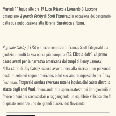
Martedì 1° luglio
alle ore
19 Luca Briasco
e
Leonardo G. Luccone
omaggiano
Il grande Gatsby
di
Scott Fitzgerald
in occasione del centenario
dalla sua pubblicazione alla libreria
Sinestetica
a
Roma
.
Il grande Gatsby
(1925) è il terzo romanzo di Francis Scott Fitzgerald e a
giudizio di molti la sua opera più compiuta (
T.S. Eliot lo definì «il primo
passo avanti per la narrativa americana dai tempi di Henry James»
).
Nella storia di Jay Gatsby, oscuro avventuriero alla ricerca di un personale
posto al sole nel sogno americano, e del suo amore impossibile per Daisy
Buchanan,
Fitzgerald sembra riversare tutte le inquietudini celate dietro lo
sfarzo degli anni Venti
, rinunciando alla spensieratezza dei libri giovanili in
favore di toni più crepuscolari e raggiungendo un equilibrio stilistico che fa
di questo romanzo uno dei grandi classici del Novecento.