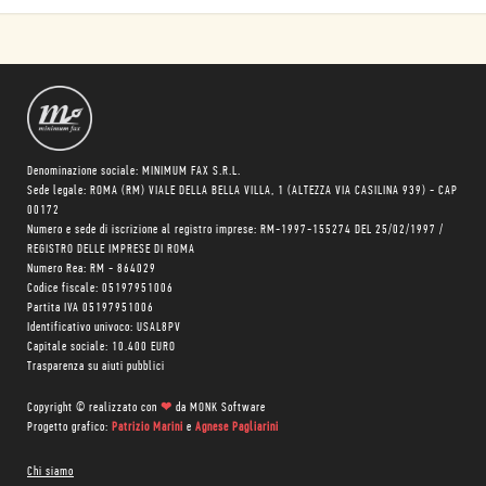
Denominazione sociale: MINIMUM FAX S.R.L.
Sede legale: ROMA (RM) VIALE DELLA BELLA VILLA, 1 (ALTEZZA VIA CASILINA 939) - CAP
00172
Numero e sede di iscrizione al registro imprese: RM-1997-155274 DEL 25/02/1997 /
REGISTRO DELLE IMPRESE DI ROMA
Numero Rea: RM - 864029
Codice fiscale: 05197951006
Partita IVA 05197951006
Identificativo univoco: USAL8PV
Capitale sociale: 10.400 EURO
Trasparenza su aiuti pubblici
Copyright © realizzato con
❤
da
MONK Software
Progetto grafico:
Patrizio Marini
e
Agnese Pagliarini
Chi siamo