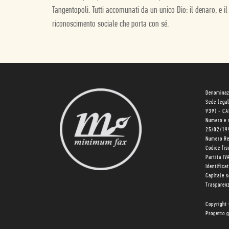
Tangentopoli. Tutti accomunati da un unico Dio: il denaro, e il
riconoscimento sociale che porta con sé.
Denominaz
Sede lega
939) - C
Numero e 
25/02/19
Numero R
Codice fi
Partita I
Identifica
Capitale 
Trasparenz
Copyright
Progetto g