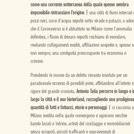
come una corrente sotterranea della quale spesso sembra
impossibile rintracciare l’origine
. È una città di fiumi interrati 
pozzi neri, corsi d'acqua sepolti sotto strade e palazzi, e ade
che il Coronavirus si è abbattuto su Milano come l'anomalia
definitiva, i flussi di denaro sepolti rischiano di esondare,
rivelando collegamenti inediti, affiliazioni sospette e, spesso s
non sempre, una contiguità preoccupante tra economia e
crimine.
Prendendo le mosse da un delitto rimasto insoluto per un
paradossale eccesso di possibili piste, affidandosi all’istinto e
rigore del grande cronista,
Antonio Talia percorre in lungo e i
largo la città e il suo hinterland, raccogliendo una prodigiosa
quantità di fatti e fattacci, storie e personaggi
. E ci racconta 
Milano inedita nella quale convergono e agiscono vecchie
bande locali e ’ndrine, artisti del riciclaggio e immobiliaristi
senza scrupoli, piccoli trafficanti e sopravvissuti di