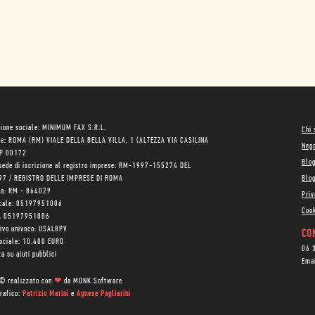
ione sociale: MINIMUM FAX S.R.L.
Chi
le: ROMA (RM) VIALE DELLA BELLA VILLA, 1 (ALTEZZA VIA CASILINA
Neg
AP 00172
Blo
sede di iscrizione al registro imprese: RM-1997-155274 DEL
97 / REGISTRO DELLE IMPRESE DI ROMA
Blog
ea: RM - 864029
Priv
scale: 05197951006
Cook
VA 05197951006
tivo univoco: USAL8PV
CON
sociale: 10.400 EURO
06 
a su aiuti pubblici
Ema
 © realizzato con
❤
da
MONK Software
rafico:
Patrizio Marini
e
Agnese Pagliarini