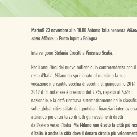
Martedì 23 novembre
alle
18:00
Antonio Talia
presenta
Milan
sotto Milano
da
Punto Input
a
Bologna
.
Intervengono
Stefania Crocitti
e
Vincenzo Scalia
.
Negli anni Dieci del nuovo millennio, in controtendenza con il
resto d’Italia, Milano ha sprigionato al massimo la sua
vocazione mercantile vecchia di secoli: nel quinquennio 2014
2019 il Pil milanese è cresciuto del 9,7%, rispetto al 4,6%
nazionale, e la città rientrava sistematicamente nelle classifi
sulle global cities stilate dai quotidiani finanziari internazional
attirando più di un terzo di tutti gli investimenti diretti
dall’estero verso l’Italia.
Ma Milano non è solo la città più ric
d’Italia: è anche la città dove il denaro circola più velocement