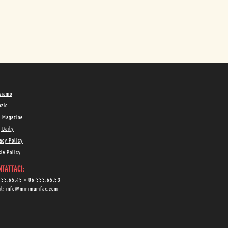
 siamo
ozio
g Magazine
 Daily
acy Policy
ie Policy
TATTACI:
333.65.45
•
06 333.65.53
il:
info@minimumfax.com