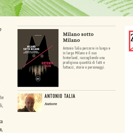
o
Milano sotto
Milano
Antonio Talia percorre in lungo e
in largo Milano e il suo
hinterland, raccogliendo una
prodigiosa quantità di fatti e
fattacci, storie e personaggi.
-
ANTONIO TALIA
che
Autore
i,
ca
e,