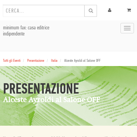
minimum fax: casa editrice
Toggl
indipendente
navig
Tutti gli Eventi
Presentazione
Italia
Alceste Ayroldi al Salone OFF
PRESENTAZIONE
Alceste Ayroldi al Salone OFF