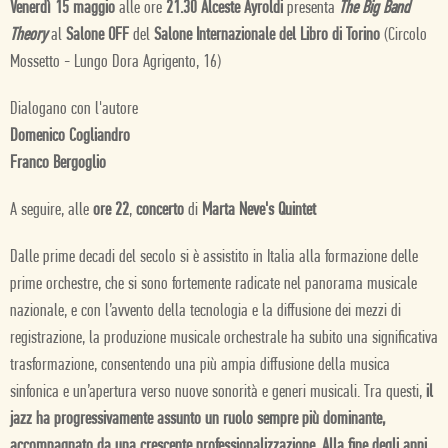
Venerdì 15 maggio
alle ore
21.30 Alceste Ayroldi
presenta
The Big Band
Theory
al
Salone OFF
del
Salone Internazionale del Libro di Torino
(Circolo
Mossetto - Lungo Dora Agrigento, 16)
Dialogano con l'autore
Domenico Cogliandro
Franco Bergoglio
A seguire, alle
ore 22
,
concerto
di
Marta Neve's Quintet
Dalle prime decadi del secolo si è assistito in Italia alla formazione delle
prime orchestre, che si sono fortemente radicate nel panorama musicale
nazionale, e con l’avvento della tecnologia e la diffusione dei mezzi di
registrazione, la produzione musicale orchestrale ha subito una significativa
trasformazione, consentendo una più ampia diffusione della musica
sinfonica e un’apertura verso nuove sonorità e generi musicali. Tra questi,
il
jazz ha progressivamente assunto un ruolo sempre più dominante,
accompagnato da una crescente professionalizzazione. Alla fine degli anni