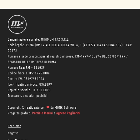
Denominazione sociale: MINIMUM FAX S.R.L.
Sede legale: ROMA (RM) VIALE DELLA BELLA VILLA, 1 (ALTEZZA VIA CASILINA 939) - CAP
00172
Numero e sede di iscrizione al registro imprese: RM-1997-155274 DEL 25/02/1997 /
REGISTRO DELLE IMPRESE DI ROMA
Numero Rea: RM - 864029
Codice fiscale: 05197951006
Partita IVA 05197951006
Identificativo univoco: USAL8PV
Capitale sociale: 10.400 EURO
Trasparenza su aiuti pubblici
Copyright © realizzato con
❤
da
MONK Software
Progetto grafico:
Patrizio Marini
e
Agnese Pagliarini
Chi siamo
Negozio