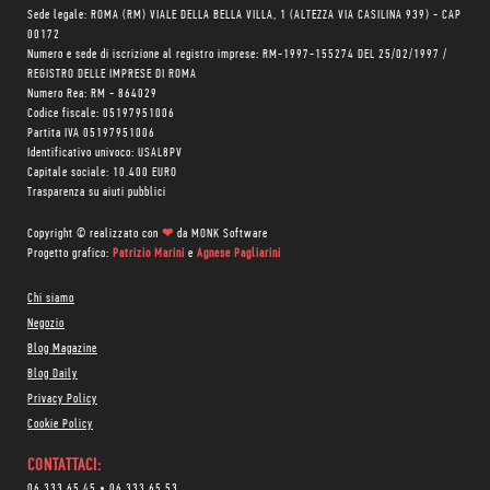
Sede legale: ROMA (RM) VIALE DELLA BELLA VILLA, 1 (ALTEZZA VIA CASILINA 939) - CAP
00172
Numero e sede di iscrizione al registro imprese: RM-1997-155274 DEL 25/02/1997 /
REGISTRO DELLE IMPRESE DI ROMA
Numero Rea: RM - 864029
Codice fiscale: 05197951006
Partita IVA 05197951006
Identificativo univoco: USAL8PV
Capitale sociale: 10.400 EURO
Trasparenza su aiuti pubblici
Copyright © realizzato con
❤
da
MONK Software
Progetto grafico:
Patrizio Marini
e
Agnese Pagliarini
Chi siamo
Negozio
Blog Magazine
Blog Daily
Privacy Policy
Cookie Policy
CONTATTACI:
06 333.65.45
•
06 333.65.53