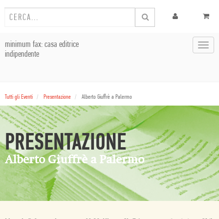
minimum fax: casa editrice
Toggl
indipendente
navig
Tutti gli Eventi
Presentazione
Alberto Giuffrè a Palermo
PRESENTAZIONE
Alberto Giuffrè a Palermo