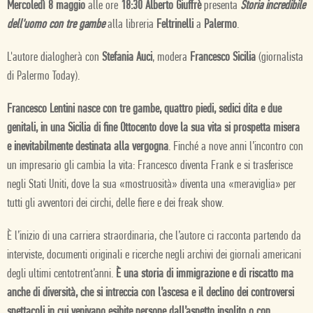
Mercoledì 8 maggio
alle ore
18:30 Alberto Giuffrè
presenta
Storia incredibile
dell'uomo con tre gambe
alla libreria
Feltrinelli
a
Palermo
.
L'autore dialogherà con
Stefania Auci
, modera
Francesco Sicilia
(giornalista
di Palermo Today).
Francesco Lentini nasce con tre gambe, quattro piedi, sedici dita e due
genitali, in una Sicilia di fine Ottocento dove la sua vita si prospetta misera
e inevitabilmente destinata alla vergogna
. Finché a nove anni l’incontro con
un impresario gli cambia la vita: Francesco diventa Frank e si trasferisce
negli Stati Uniti, dove la sua «mostruosità» diventa una «meraviglia» per
tutti gli avventori dei circhi, delle fiere e dei freak show.
È l’inizio di una carriera straordinaria, che l’autore ci racconta partendo da
interviste, documenti originali e ricerche negli archivi dei giornali americani
degli ultimi centotrent’anni.
È una storia di immigrazione e di riscatto ma
anche di diversità, che si intreccia con l’ascesa e il declino dei controversi
spettacoli in cui venivano esibite persone dall’aspetto insolito o con