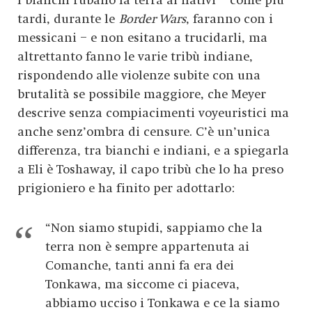
I bianchi rubano la terra ai nativi – come più
tardi, durante le
Border Wars
, faranno con i
messicani – e non esitano a trucidarli, ma
altrettanto fanno le varie tribù indiane,
rispondendo alle violenze subite con una
brutalità se possibile maggiore, che Meyer
descrive senza compiacimenti voyeuristici ma
anche senz’ombra di censure. C’è un’unica
differenza, tra bianchi e indiani, e a spiegarla
a Eli è Toshaway, il capo tribù che lo ha preso
prigioniero e ha finito per adottarlo:
“Non siamo stupidi, sappiamo che la
terra non è sempre appartenuta ai
Comanche, tanti anni fa era dei
Tonkawa, ma siccome ci piaceva,
abbiamo ucciso i Tonkawa e ce la siamo