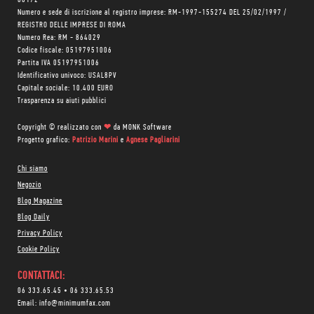
00172
Numero e sede di iscrizione al registro imprese: RM-1997-155274 DEL 25/02/1997 /
REGISTRO DELLE IMPRESE DI ROMA
Numero Rea: RM - 864029
Codice fiscale: 05197951006
Partita IVA 05197951006
Identificativo univoco: USAL8PV
Capitale sociale: 10.400 EURO
Trasparenza su aiuti pubblici
Copyright © realizzato con
❤
da
MONK Software
Progetto grafico:
Patrizio Marini
e
Agnese Pagliarini
Chi siamo
Negozio
Blog Magazine
Blog Daily
Privacy Policy
Cookie Policy
CONTATTACI:
06 333.65.45
•
06 333.65.53
Email:
info@minimumfax.com