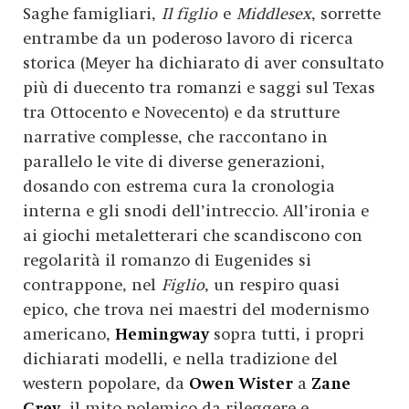
Saghe famigliari,
Il figlio
e
Middlesex
, sorrette
entrambe da un poderoso lavoro di ricerca
storica (Meyer ha dichiarato di aver consultato
più di duecento tra romanzi e saggi sul Texas
tra Ottocento e Novecento) e da strutture
narrative complesse, che raccontano in
parallelo le vite di diverse generazioni,
dosando con estrema cura la cronologia
interna e gli snodi dell’intreccio. All’ironia e
ai giochi metaletterari che scandiscono con
regolarità il romanzo di Eugenides si
contrappone, nel
Figlio
, un respiro quasi
epico, che trova nei maestri del modernismo
americano,
Hemingway
sopra tutti, i propri
dichiarati modelli, e nella tradizione del
western popolare, da
Owen Wister
a
Zane
Grey
, il mito polemico da rileggere e