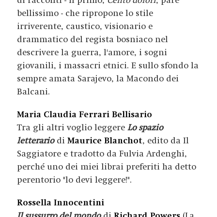
di racconti - il primo,
Cento dolori
, pare
bellissimo - che ripropone lo stile
irriverente, caustico, visionario e
drammatico del regista bosniaco nel
descrivere la guerra, l'amore, i sogni
giovanili, i massacri etnici. E sullo sfondo la
sempre amata Sarajevo, la Macondo dei
Balcani.
Maria Claudia Ferrari Bellisario
Tra gli altri voglio leggere
Lo spazio
letterario
di
Maurice Blanchot
, edito da Il
Saggiatore e tradotto da Fulvia Ardenghi,
perché uno dei miei librai preferiti ha detto
perentorio "lo devi leggere!".
Rossella Innocentini
Il sussurro del mondo
di
Richard Powers
(La