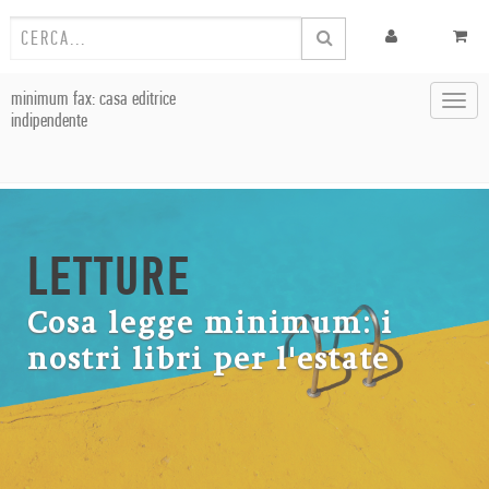
minimum fax: casa editrice
Toggl
indipendente
navig
LETTURE
Cosa legge minimum: i
nostri libri per l'estate