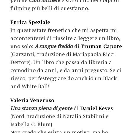
perché
Caro Michele
è stato uno dei colpi di
fulmine più belli di quest'anno.
Enrica Speziale
In quest'estate frenetica che mi aspetta mi
accontenterei di riuscire a leggere un libro,
uno solo:
A sangue freddo
di
Truman Capote
(Garzanti, traduzione di Mariapaola Ricci
Dettore). Un libro che passa da libreria a
comodino da anni, e da anni pregusto. Se ci
riesco, per festeggiare do anch'io un Black
and White Ball!
Valeria Veneruso
Una stanza piena di gente
di
Daniel Keyes
(Nord, traduzione di Natalia Stabilini e
Isabella C. Blum)
Non credo che esista un motivo, ma ho