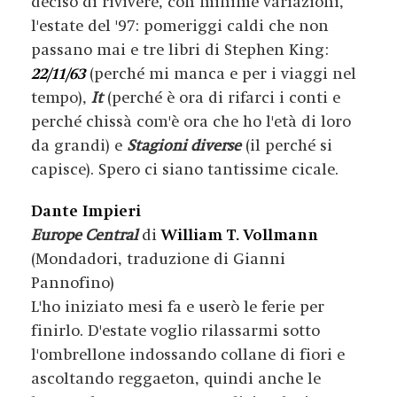
deciso di rivivere, con minime variazioni,
l'estate del '97: pomeriggi caldi che non
passano mai e tre libri di Stephen King:
22/11/63
(perché mi manca e per i viaggi nel
tempo),
It
(perché è ora di rifarci i conti e
perché chissà com'è ora che ho l'età di loro
da grandi) e
Stagioni diverse
(il perché si
capisce). Spero ci siano tantissime cicale.
Dante Impieri
Europe Central
di
William T. Vollmann
(Mondadori, traduzione di Gianni
Pannofino)
L'ho iniziato mesi fa e userò le ferie per
finirlo. D'estate voglio rilassarmi sotto
l'ombrellone indossando collane di fiori e
ascoltando reggaeton, quindi anche le