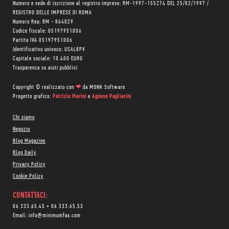
Numero e sede di iscrizione al registro imprese: RM-1997-155274 DEL 25/02/1997 /
REGISTRO DELLE IMPRESE DI ROMA
Numero Rea: RM - 864029
Codice fiscale: 05197951006
Partita IVA 05197951006
Identificativo univoco: USAL8PV
Capitale sociale: 10.400 EURO
Trasparenza su aiuti pubblici
Copyright © realizzato con
❤
da
MONK Software
Progetto grafico:
Patrizio Marini
e
Agnese Pagliarini
Chi siamo
Negozio
Blog Magazine
Blog Daily
Privacy Policy
Cookie Policy
CONTATTACI:
06 333.65.45
•
06 333.65.53
Email:
info@minimumfax.com