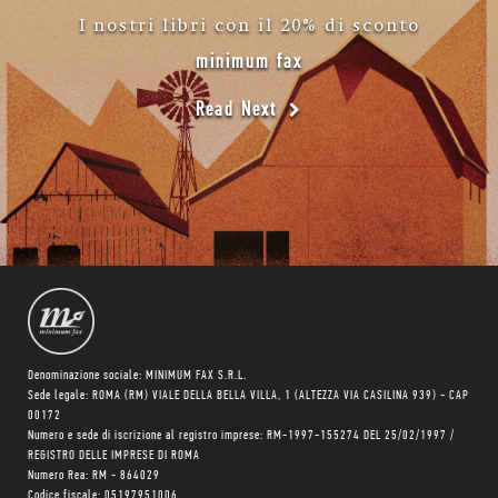
I nostri libri con il 20% di sconto
minimum fax
Read Next
Denominazione sociale: MINIMUM FAX S.R.L.
Sede legale: ROMA (RM) VIALE DELLA BELLA VILLA, 1 (ALTEZZA VIA CASILINA 939) - CAP
00172
Numero e sede di iscrizione al registro imprese: RM-1997-155274 DEL 25/02/1997 /
REGISTRO DELLE IMPRESE DI ROMA
Numero Rea: RM - 864029
Codice fiscale: 05197951006