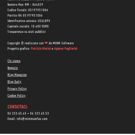
Numero Rea: RM - 864029
Codice fiscale: 05197951006
Partita IVA 05197951006
Identificativo univoco: USAL8PV
Capitale sociale: 10.400 EURO
Trasparenza su aiuti pubblici
Copyright © realizzato con
❤
da
MONK Software
Progetto grafico:
Patrizio Marini
e
Agnese Pagliarini
Chi siamo
Negozio
Blog Magazine
Blog Daily
Privacy Policy
Cookie Policy
CONTATTACI:
06 333.65.45
•
06 333.65.53
Email:
info@minimumfax.com