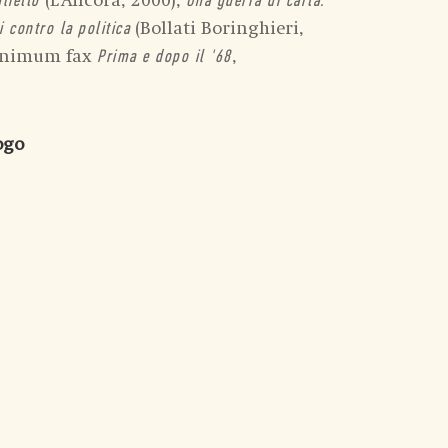
(L’Ancora, 2000),
lietto
Una guerra di carta.
(Bollati Boringhieri,
i contro la politica
minimum fax
,
Prima e dopo il '68
logo