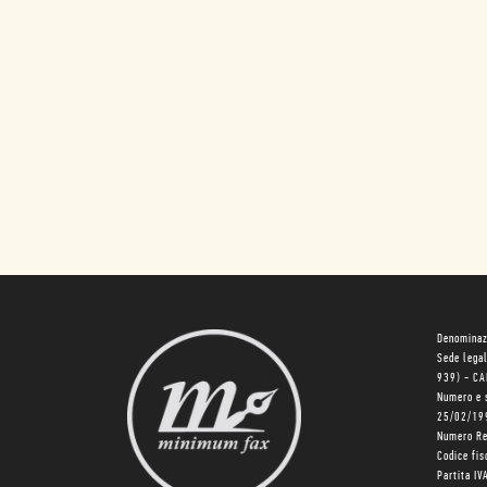
Denominaz
Sede lega
939) - C
Numero e 
25/02/19
Numero R
Codice fi
Partita I