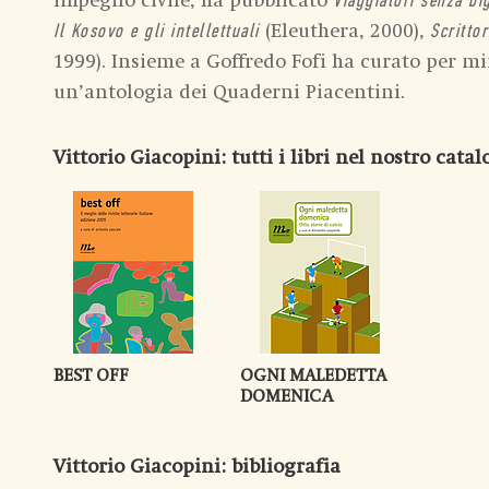
impegno civile, ha pubblicato
Viaggiatori senza big
(Eleuthera, 2000),
Il Kosovo e gli intellettuali
Scrittor
1999). Insieme a Goffredo Fofi ha curato per 
un’antologia dei Quaderni Piacentini.
Vittorio Giacopini
: tutti i libri nel nostro cata
BEST OFF
OGNI MALEDETTA
DOMENICA
Vittorio Giacopini
: bibliografia