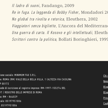
, Fandango, 2009
Il ladro di suoni
, Mondadori 2
Re in fuga. La leggenda di Bobby Fisher
Eleuthera, 2002
No global tra rivolta e retorica,
L'Ancora del Mediterran
Viaggiatori senza biglietto,
Eleuth
Una guerra di carta. Il Kosovo e gli intellettuali,
Bollati Boringhieri, 199
Scrittori contro la politica,
ione sociale: MINIMUM FAX S.R.L.
Chi
le: ROMA (RM) VIALE DELLA BELLA VILLA, 1 (ALTEZZA VIA CASILINA
Neg
AP 00172
Blo
sede di iscrizione al registro imprese: RM-1997-155274 DEL
97 / REGISTRO DELLE IMPRESE DI ROMA
Blog
ea: RM - 864029
Priv
scale: 05197951006
Cook
VA 05197951006