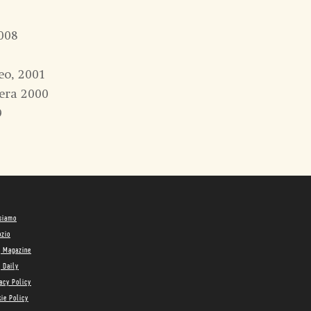
008
eo, 2001
era 2000
9
 siamo
ozio
g Magazine
 Daily
acy Policy
ie Policy