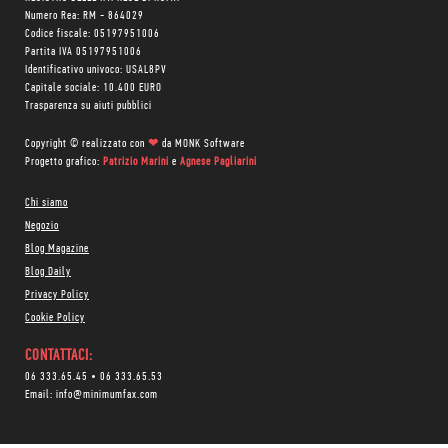
Numero Rea: RM - 864029
Codice fiscale: 05197951006
Partita IVA 05197951006
Identificativo univoco: USAL8PV
Capitale sociale: 10.400 EURO
Trasparenza su aiuti pubblici
Copyright © realizzato con
❤
da
MONK Software
Progetto grafico:
Patrizio Marini
e
Agnese Pagliarini
Chi siamo
Negozio
Blog Magazine
Blog Daily
Privacy Policy
Cookie Policy
CONTATTACI:
06 333.65.45
•
06 333.65.53
Email:
info@minimumfax.com