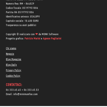
Numero Rea: RM - 864029
Codice fiscale: 05197951006
Partita IVA 05197951006
Identificativo univoco: USAL8PV
Capitale sociale: 10.400 EURO
Trasparenza su aiuti pubblici
Copyright © realizzato con
❤
da
MONK Software
Progetto grafico:
Patrizio Marini
e
Agnese Pagliarini
Chi siamo
Negozio
Blog Magazine
Blog Daily
Privacy Policy
Cookie Policy
CONTATTACI:
06 333.65.45
•
06 333.65.53
Email:
info@minimumfax.com