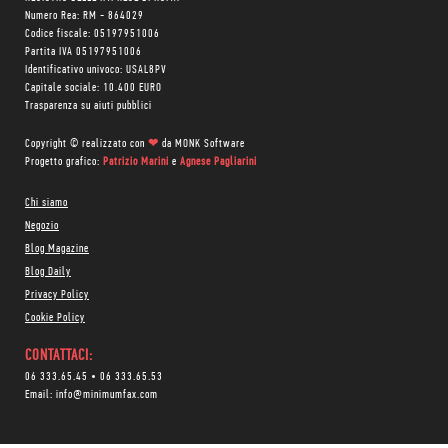
Numero Rea: RM - 864029
Codice fiscale: 05197951006
Partita IVA 05197951006
Identificativo univoco: USAL8PV
Capitale sociale: 10.400 EURO
Trasparenza su aiuti pubblici
Copyright © realizzato con
❤
da
MONK Software
Progetto grafico:
Patrizio Marini
e
Agnese Pagliarini
Chi siamo
Negozio
Blog Magazine
Blog Daily
Privacy Policy
Cookie Policy
CONTATTACI:
06 333.65.45
•
06 333.65.53
Email:
info@minimumfax.com