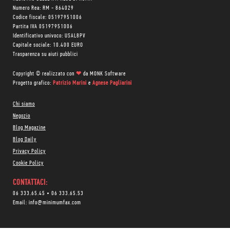
Numero Rea: RM - 864029
Codice fiscale: 05197951006
Partita IVA 05197951006
Identificativo univoco: USAL8PV
Capitale sociale: 10.400 EURO
Trasparenza su aiuti pubblici
Copyright © realizzato con
❤
da
MONK Software
Progetto grafico:
Patrizio Marini
e
Agnese Pagliarini
Chi siamo
Negozio
Blog Magazine
Blog Daily
Privacy Policy
Cookie Policy
CONTATTACI:
06 333.65.45
•
06 333.65.53
Email:
info@minimumfax.com