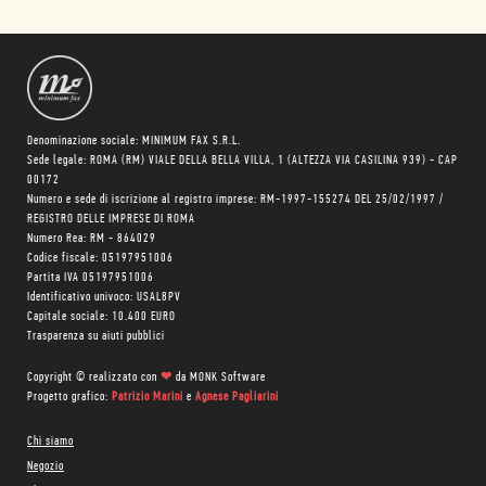
Denominazione sociale: MINIMUM FAX S.R.L.
Sede legale: ROMA (RM) VIALE DELLA BELLA VILLA, 1 (ALTEZZA VIA CASILINA 939) - CAP
00172
Numero e sede di iscrizione al registro imprese: RM-1997-155274 DEL 25/02/1997 /
REGISTRO DELLE IMPRESE DI ROMA
Numero Rea: RM - 864029
Codice fiscale: 05197951006
Partita IVA 05197951006
Identificativo univoco: USAL8PV
Capitale sociale: 10.400 EURO
Trasparenza su aiuti pubblici
Copyright © realizzato con
❤
da
MONK Software
Progetto grafico:
Patrizio Marini
e
Agnese Pagliarini
Chi siamo
Negozio