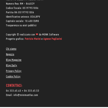
Numero Rea: RM - 864029
Codice fiscale: 05197951006
Partita IVA 05197951006
Identificativo univoco: USAL8PV
Capitale sociale: 10.400 EURO
Trasparenza su aiuti pubblici
Copyright © realizzato con
❤
da
MONK Software
Progetto grafico:
Patrizio Marini
e
Agnese Pagliarini
Chi siamo
Negozio
Blog Magazine
Blog Daily
Privacy Policy
Cookie Policy
CONTATTACI:
06 333.65.45
•
06 333.65.53
Email:
info@minimumfax.com