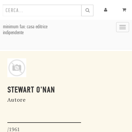
minimum fax: casa editrice
Toggl
indipendente
navig
STEWART O'NAN
Autore
/1961