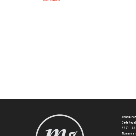
Denominaz
Sede lega
939) - C
Numero e 