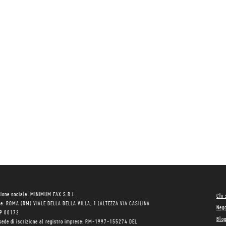
ione sociale: MINIMUM FAX S.R.L.
Chi
le: ROMA (RM) VIALE DELLA BELLA VILLA, 1 (ALTEZZA VIA CASILINA
Neg
AP 00172
Blo
sede di iscrizione al registro imprese: RM-1997-155274 DEL