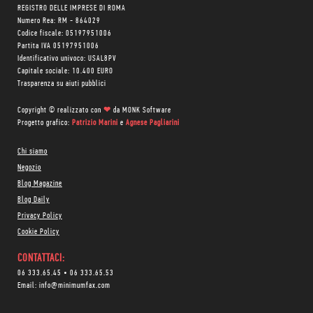
REGISTRO DELLE IMPRESE DI ROMA
Numero Rea: RM - 864029
Codice fiscale: 05197951006
Partita IVA 05197951006
Identificativo univoco: USAL8PV
Capitale sociale: 10.400 EURO
Trasparenza su aiuti pubblici
Copyright © realizzato con
❤
da
MONK Software
Progetto grafico:
Patrizio Marini
e
Agnese Pagliarini
Chi siamo
Negozio
Blog Magazine
Blog Daily
Privacy Policy
Cookie Policy
CONTATTACI:
06 333.65.45
•
06 333.65.53
Email:
info@minimumfax.com