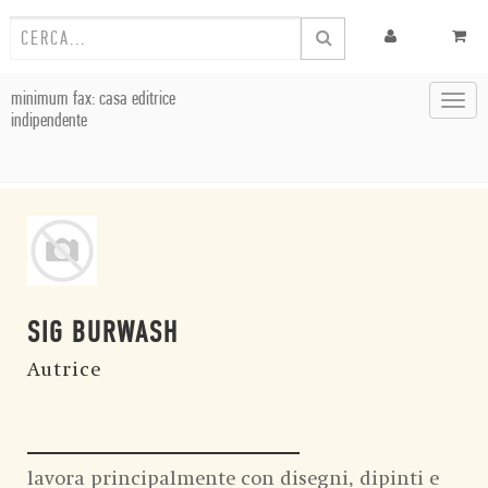
minimum fax: casa editrice
Toggl
indipendente
navig
SIG BURWASH
Autrice
lavora principalmente con disegni, dipinti e