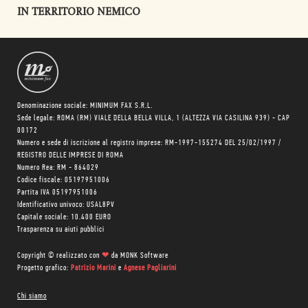
IN TERRITORIO NEMICO
Denominazione sociale: MINIMUM FAX S.R.L.
Sede legale: ROMA (RM) VIALE DELLA BELLA VILLA, 1 (ALTEZZA VIA CASILINA 939) - CAP
00172
Numero e sede di iscrizione al registro imprese: RM-1997-155274 DEL 25/02/1997 /
REGISTRO DELLE IMPRESE DI ROMA
Numero Rea: RM - 864029
Codice fiscale: 05197951006
Partita IVA 05197951006
Identificativo univoco: USAL8PV
Capitale sociale: 10.400 EURO
Trasparenza su aiuti pubblici
Copyright © realizzato con
❤
da
MONK Software
Progetto grafico:
Patrizio Marini
e
Agnese Pagliarini
Chi siamo