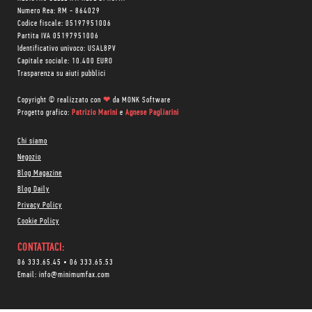
Numero Rea: RM - 864029
Codice fiscale: 05197951006
Partita IVA 05197951006
Identificativo univoco: USAL8PV
Capitale sociale: 10.400 EURO
Trasparenza su aiuti pubblici
Copyright © realizzato con
❤
da
MONK Software
Progetto grafico:
Patrizio Marini
e
Agnese Pagliarini
Chi siamo
Negozio
Blog Magazine
Blog Daily
Privacy Policy
Cookie Policy
CONTATTACI:
06 333.65.45
•
06 333.65.53
Email:
info@minimumfax.com