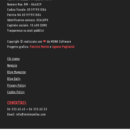
Numero Rea: RM - 864029
Codice fiscale: 05197951006
Partita IVA 05197951006
Identificativo univoco: USAL8PV
Capitale sociale: 10.400 EURO
Trasparenza su aiuti pubblici
Copyright © realizzato con
❤
da
MONK Software
Progetto grafico:
Patrizio Marini
e
Agnese Pagliarini
Chi siamo
Negozio
Blog Magazine
Blog Daily
Privacy Policy
Cookie Policy
CONTATTACI:
06 333.65.45
•
06 333.65.53
Email:
info@minimumfax.com