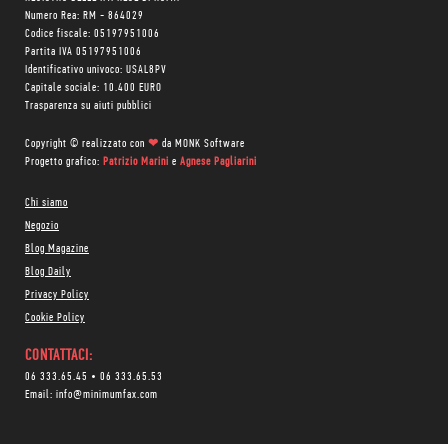
Numero Rea: RM - 864029
Codice fiscale: 05197951006
Partita IVA 05197951006
Identificativo univoco: USAL8PV
Capitale sociale: 10.400 EURO
Trasparenza su aiuti pubblici
Copyright © realizzato con
❤
da
MONK Software
Progetto grafico:
Patrizio Marini
e
Agnese Pagliarini
Chi siamo
Negozio
Blog Magazine
Blog Daily
Privacy Policy
Cookie Policy
CONTATTACI:
06 333.65.45
•
06 333.65.53
Email:
info@minimumfax.com