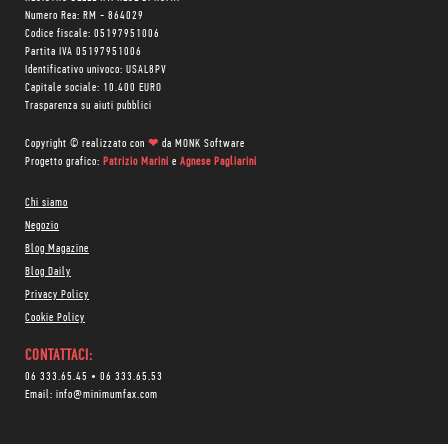
Numero Rea: RM - 864029
Codice fiscale: 05197951006
Partita IVA 05197951006
Identificativo univoco: USAL8PV
Capitale sociale: 10.400 EURO
Trasparenza su aiuti pubblici
Copyright © realizzato con
❤
da
MONK Software
Progetto grafico:
Patrizio Marini
e
Agnese Pagliarini
Chi siamo
Negozio
Blog Magazine
Blog Daily
Privacy Policy
Cookie Policy
CONTATTACI:
06 333.65.45
•
06 333.65.53
Email:
info@minimumfax.com