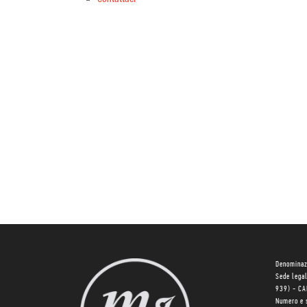
Denominaz
Sede lega
939) - C
Numero e 