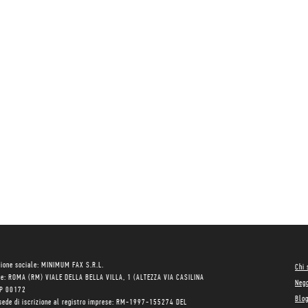
ione sociale: MINIMUM FAX S.R.L.
Chi
le: ROMA (RM) VIALE DELLA BELLA VILLA, 1 (ALTEZZA VIA CASILINA
Neg
AP 00172
Blo
sede di iscrizione al registro imprese: RM-1997-155274 DEL