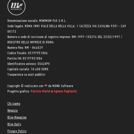
Denominazione sociale: MINIMUM FAX S.R.L.
Sede legale: ROMA (RM) VIALE DELLA BELLA VILLA, 1 (ALTEZZA VIA CASILINA 939) - CAP
00172
Numero e sede di iscrizione al registro imprese: RM-1997-155274 DEL 25/02/1997 /
REGISTRO DELLE IMPRESE DI ROMA
Numero Rea: RM - 864029
Codice fiscale: 05197951006
Partita IVA 05197951006
Identificativo univoco: USAL8PV
Capitale sociale: 10.400 EURO
Trasparenza su aiuti pubblici
Copyright © realizzato con
❤
da
MONK Software
Progetto grafico:
Patrizio Marini
e
Agnese Pagliarini
Chi siamo
Negozio
Blog Magazine
Blog Daily
Privacy Policy