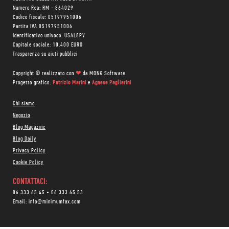
Numero Rea: RM - 864029
Codice fiscale: 05197951006
Partita IVA 05197951006
Identificativo univoco: USAL8PV
Capitale sociale: 10.400 EURO
Trasparenza su aiuti pubblici
Copyright © realizzato con
❤
da
MONK Software
Progetto grafico:
Patrizio Marini
e
Agnese Pagliarini
Chi siamo
Negozio
Blog Magazine
Blog Daily
Privacy Policy
Cookie Policy
CONTATTACI:
06 333.65.45
•
06 333.65.53
Email:
info@minimumfax.com