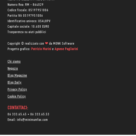
Numero Rea: RM - 864029
Codice fiscale: 05197951006
Partita IVA 05197951006
Identificativo univoco: USAL8PV
Capitale sociale: 10.400 EURO
Trasparenza su aiuti pubblici
Copyright © realizzato con
❤
da
MONK Software
Progetto grafico:
Patrizio Marini
e
Agnese Pagliarini
Chi siamo
Negozio
Blog Magazine
Blog Daily
Privacy Policy
Cookie Policy
CONTATTACI:
06 333.65.45
•
06 333.65.53
Email:
info@minimumfax.com