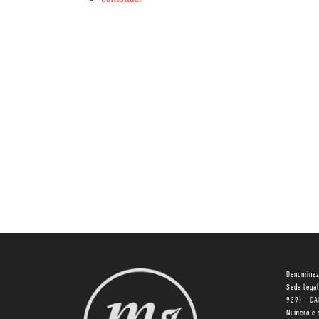
Denominaz
Sede lega
939) - C
Numero e 