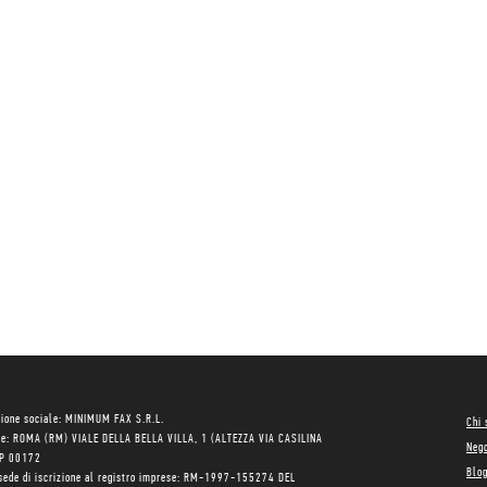
ione sociale: MINIMUM FAX S.R.L.
Chi
le: ROMA (RM) VIALE DELLA BELLA VILLA, 1 (ALTEZZA VIA CASILINA
Neg
AP 00172
Blo
sede di iscrizione al registro imprese: RM-1997-155274 DEL