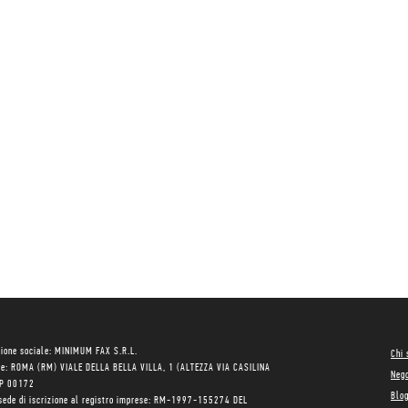
ione sociale: MINIMUM FAX S.R.L.
Chi
le: ROMA (RM) VIALE DELLA BELLA VILLA, 1 (ALTEZZA VIA CASILINA
Neg
AP 00172
Blo
sede di iscrizione al registro imprese: RM-1997-155274 DEL