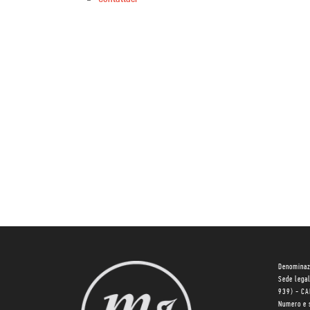
Denominaz
Sede lega
939) - C
Numero e 