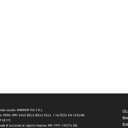
ione sociale: MINIMUM FAX S.R.L.
Chi
le: ROMA (RM) VIALE DELLA BELLA VILLA, 1 (ALTEZZA VIA CASILINA
Neg
AP 00172
Blo
sede di iscrizione al registro imprese: RM-1997-155274 DEL