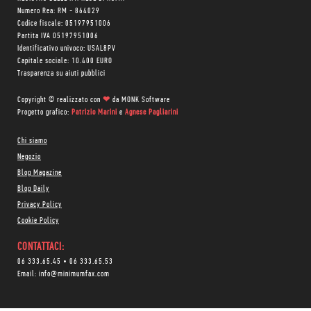
Numero Rea: RM - 864029
Codice fiscale: 05197951006
Partita IVA 05197951006
Identificativo univoco: USAL8PV
Capitale sociale: 10.400 EURO
Trasparenza su aiuti pubblici
Copyright © realizzato con
❤
da
MONK Software
Progetto grafico:
Patrizio Marini
e
Agnese Pagliarini
Chi siamo
Negozio
Blog Magazine
Blog Daily
Privacy Policy
Cookie Policy
CONTATTACI:
06 333.65.45
•
06 333.65.53
Email:
info@minimumfax.com